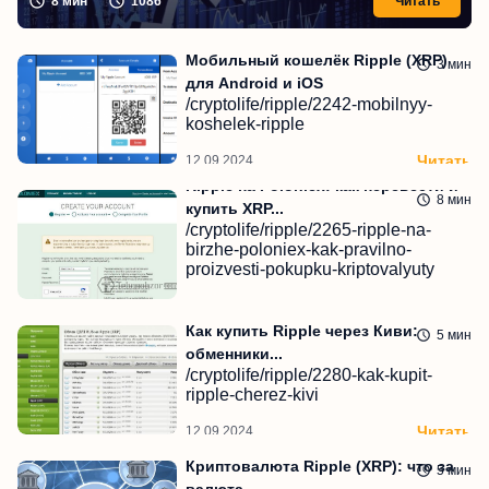
8
мин
1086
Читать
Мобильный кошелёк Ripple (XRP)
3
мин
для Android и iOS
/cryptolife/ripple/2242-mobilnyy-
koshelek-ripple
Читать
12.09.2024
Ripple на Poloniex: как перевести и
8
мин
купить XRP...
/cryptolife/ripple/2265-ripple-na-
birzhe-poloniex-kak-pravilno-
proizvesti-pokupku-kriptovalyuty
Читать
12.09.2024
Как купить Ripple через Киви:
5
мин
обменники...
/cryptolife/ripple/2280-kak-kupit-
ripple-cherez-kivi
Читать
12.09.2024
Криптовалюта Ripple (XRP): что за
5
мин
валюта,...