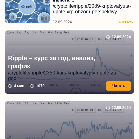
/cryptolife/ripple/2089-kriptovalyuta-
ripple-xrp-obzor-i-perspektivy
Читать
12.09.2024
12.09.2024
Ripple – курс за год, анализ,
график
/cryptolife/ripple/2350-kurs-kriptovalyuty-ripple-za-
god
4
мин
1070
Читать
12.09.2024