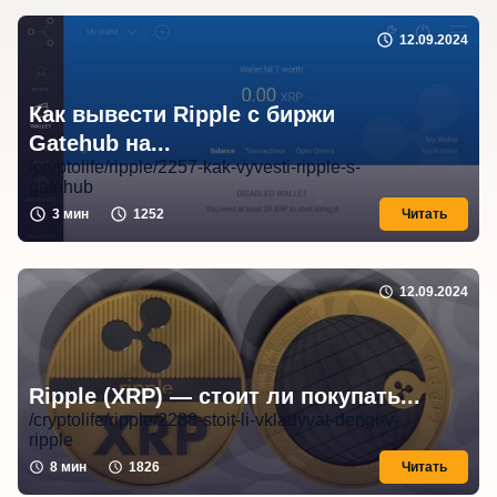
12.09.2024
Как вывести Ripple с биржи
Gatehub на...
/cryptolife/ripple/2257-kak-vyvesti-ripple-s-
gatehub
3
мин
1252
Читать
12.09.2024
Ripple (XRP) — стоит ли покупать...
/cryptolife/ripple/2288-stoit-li-vkladyvat-dengi-v-
ripple
8
мин
1826
Читать