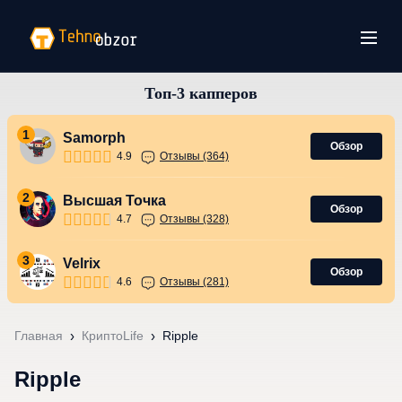
1
Samorph
Обзор
4.9
Отзывы (364)
2
Высшая Точка
Обзор
4.7
Отзывы (328)
3
Velrix
Обзор
4.6
Отзывы (281)
Главная
КриптоLife
Ripple
Ripple