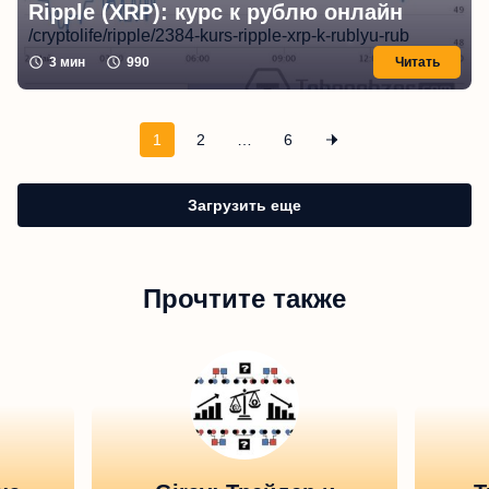
Ripple (XRP): курс к рублю онлайн
/cryptolife/ripple/2384-kurs-ripple-xrp-k-rublyu-rub
3
мин
990
Читать
1
2
…
6
Загрузить еще
Прочтите также