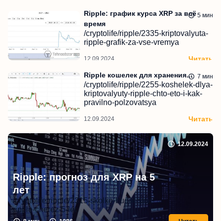
Ripple: график курса XRP за всё
5
мин
время
/cryptolife/ripple/2335-kriptovalyuta-
ripple-grafik-za-vse-vremya
Читать
12.09.2024
Ripple кошелек для хранения...
7
мин
/cryptolife/ripple/2255-koshelek-dlya-
kriptovalyuty-ripple-chto-eto-i-kak-
pravilno-polzovatsya
Читать
12.09.2024
12.09.2024
Ripple: прогноз для XRP на 5
лет
/cryptolife/ripple/2315-skolko-budet-stoit-
ripple-cherez-5-let