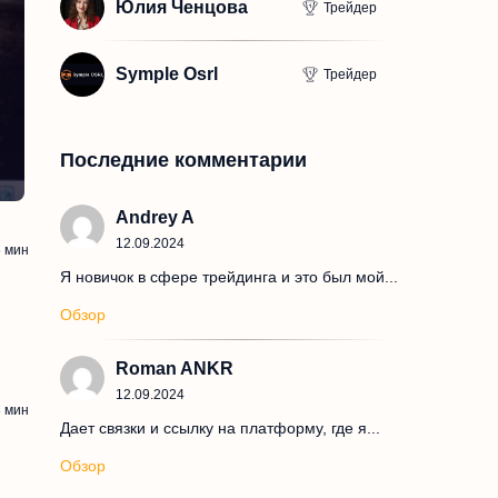
Юлия Ченцова
Трейдер
Symple Osrl
Трейдер
Последние комментарии
Andrey A
12.09.2024
5
мин
Я новичок в сфере трейдинга и это был мой...
Обзор
Roman ANKR
тать
12.09.2024
3
мин
Дает связки и ссылку на платформу, где я...
Обзор