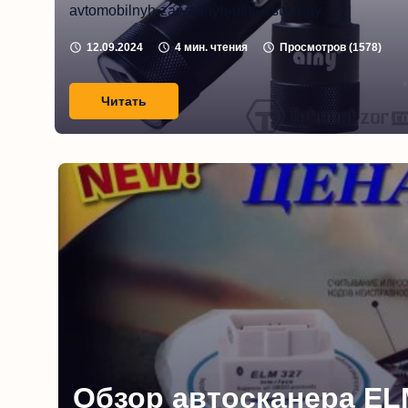
avtomobilnyh-zaryadnyh-ustroystv-ainy
12.09.2024
4
мин. чтения
Просмотров (
1578
)
Читать
Обзор автосканера EL