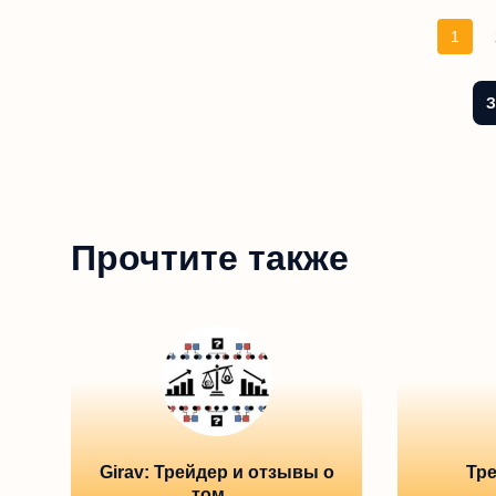
1
З
Прочтите также
Girav: Трейдер и отзывы о
Тре
том,...