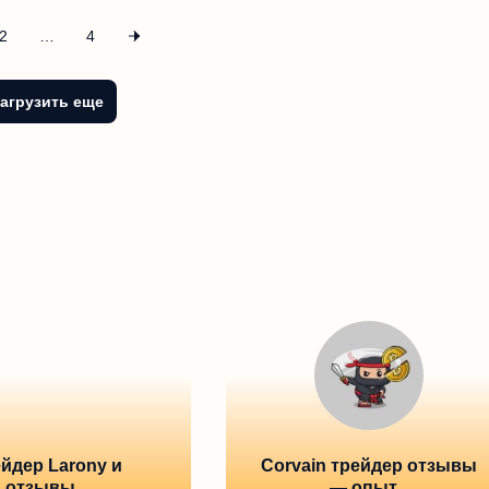
2
…
4
агрузить еще
йдер Larony и
Corvain трейдер отзывы
отзывы...
— опыт...