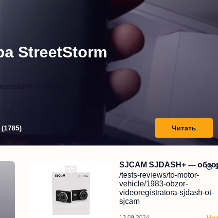
а StreetStorm
treetstorm-str9900ex-gl
(
1785
)
Читать
SJCAM SJDASH+ — обзор.
/tests-reviews/to-motor-
vehicle/1983-obzor-
videoregistratora-sjdash-ot-
sjcam
Чи
12.09.2024