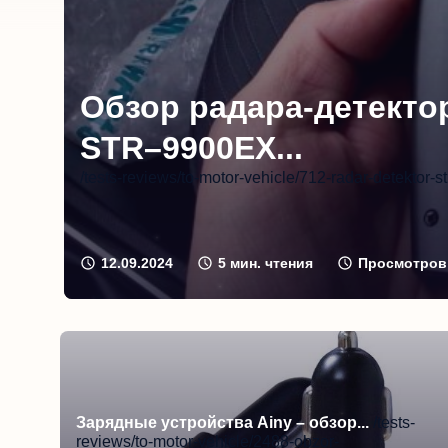
Обзор радара-детектор
STR–9900EX...
/tests-reviews/to-motor-vehicle/712-radar-detektor-s
12.09.2024
5
мин. чтения
Просмотров 
Зарядные устройства Ainy – обзор...
/tests-
reviews/to-motor-vehicle/2488-obzor-