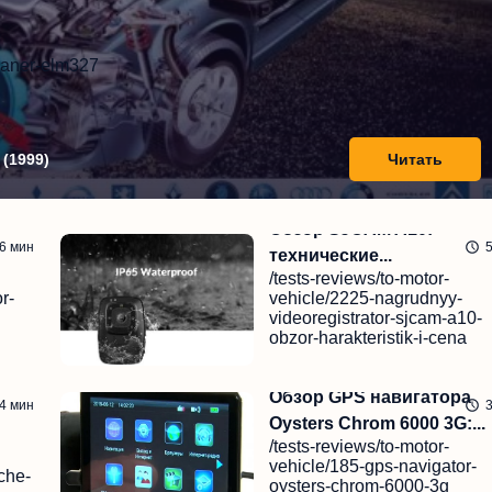
skaner-elm327
(
1999
)
Читать
Обзор SJCAM A10:
6
мин
технические...
/tests-reviews/to-motor-
r-
vehicle/2225-nagrudnyy-
videoregistrator-sjcam-a10-
obzor-harakteristik-i-cena
тать
Чи
12.09.2024
Обзор GPS навигатора
4
мин
Oysters Chrom 6000 3G:...
/tests-reviews/to-motor-
vehicle/185-gps-navigator-
che-
oysters-chrom-6000-3g