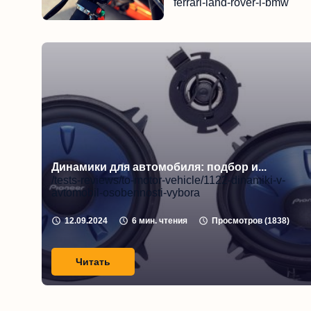
ferrari-land-rover-i-bmw
Чи
12.09.2024
Динамики для автомобиля: подбор и...
/tests-reviews/to-motor-vehicle/1122-dinamiki-v-
avtomobil-osobennosti-vybora
12.09.2024
6
мин. чтения
Просмотров (
1838
)
Читать