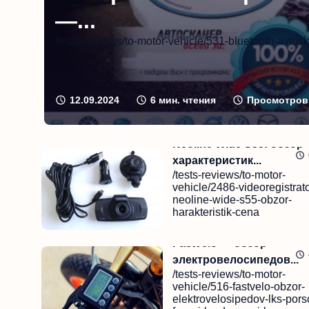
—...
/tests-reviews/to-motor-vehicle/531-bluetooth-avto
12.09.2024
6
мин. чтения
Просмотров 
Neoline Wide S55: обзор
характеристик...
/tests-reviews/to-motor-
vehicle/2486-videoregistrato
neoline-wide-s55-obzor-
harakteristik-cena
Чи
12.09.2024
Fastvelo — обзор
электровелосипедов...
/tests-reviews/to-motor-
vehicle/516-fastvelo-obzor-
elektrovelosipedov-lks-pors