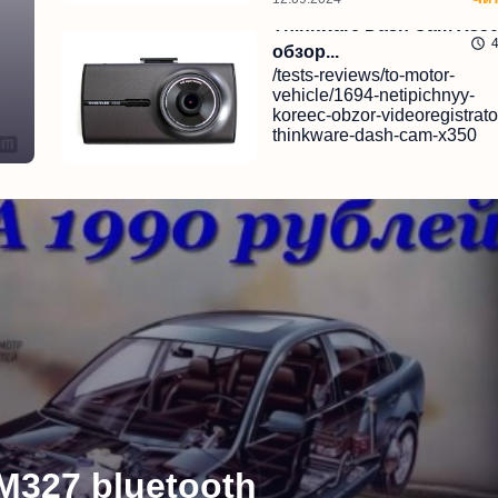
Thinkware Dash Cam X350
обзор...
/tests-reviews/to-motor-
vehicle/1694-netipichnyy-
koreec-obzor-videoregistrato
thinkware-dash-cam-x350
Чи
12.09.2024
M327 bluetooth