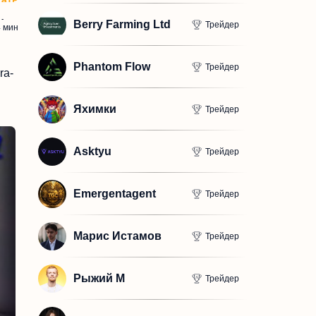
:
Berry Farming Ltd
Трейдер
4
мин
Phantom Flow
Трейдер
ra-
Яхимки
тать
Трейдер
Asktyu
Трейдер
Emergentagent
Трейдер
Марис Истамов
Трейдер
Рыжий М
Трейдер