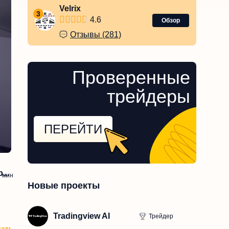
Velrix
3
4.6
Обзор
Отзывы (281)
Проверенные
трейдеры
ПЕРЕЙТИ
..
5
мин
Новые проекты
Tradingview AI
Трейдер
тать