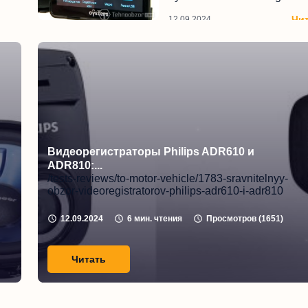
Чи
12.09.2024
тать
Видеорегистраторы Philips ADR610 и
ADR810:...
/tests-reviews/to-motor-vehicle/1783-sravnitelnyy-
obzor-videoregistratorov-philips-adr610-i-adr810
12.09.2024
6
мин. чтения
Просмотров (
1651
)
Читать